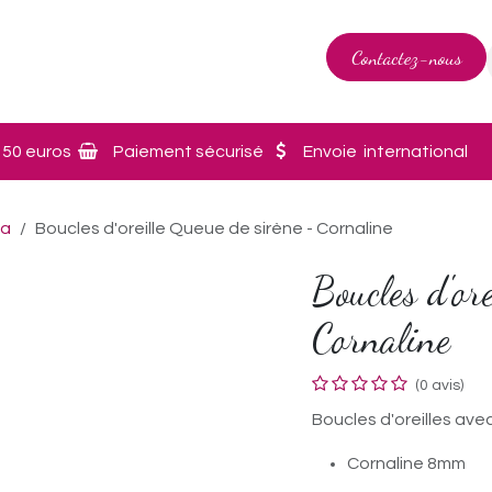
Contactez-nous
Bijoux
Nouveautés
Demande Personnalisat
 50 euros
Paiement sécurisé
Envoie international
ia
Boucles d'oreille Queue de sirène - Cornaline
Boucles d'or
Cornaline
(0 avis)
Boucles d'oreilles avec
Cornaline 8mm