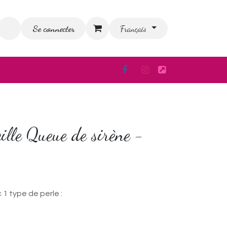
Se connecter
ion
Blog
FAQ
Français
eille Queue de sirène -
 1 type de perle :