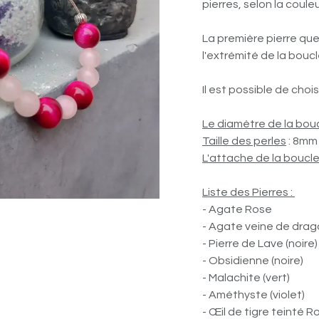
pierres, selon la couleu
La première pierre que
l'extrémité de la bouc
Il est possible de choi
Le diamètre de la bou
Taille des perles
: 8m
L'attache de la boucles
Liste des Pierres :
- Agate Rose
- Agate veine de dra
- Pierre de Lave (noire)
- Obsidienne (noire)
- Malachite (vert)
- Améthyste (violet)
- Œil de tigre teinté 