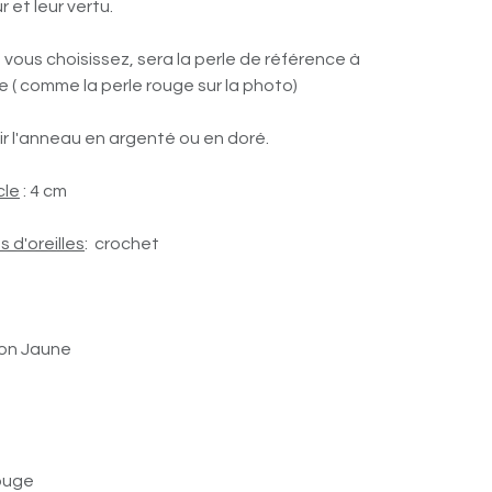
r et leur vertu.
 vous choisissez, sera la perle de référence à
le ( comme la perle rouge sur la photo)
sir l'anneau en argenté ou en doré.
cle
: 4 cm
m
 d'oreilles
: crochet
gon Jaune
Rouge