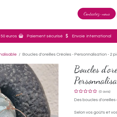
Contactez-nous
Bijoux
Nouveautés
Demande Personnalisat
 50 euros
Paiement sécurisé
Envoie international
nalisable
Boucles d'oreilles Créoles - Personnalisation - 2 p
Boucles d'ore
Personnalisa
(0 avis)
Des boucles d'oreilles
Selon vos goûts et vos