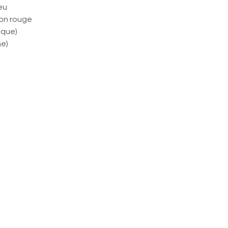
leu
gon rouge
ique)
ne)
meux (blanc)
e teinte rouge vermillon obtenu par broyage
 de l’espèce minérale de sulfure de mercure.)
Ajouter au panier
Acheter maintenant