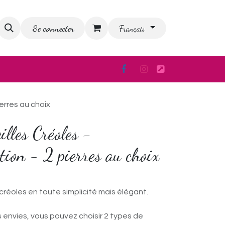
Se connecter
ion
Blog
FAQ
Français
ierres au choix
illes Créoles -
tion - 2 pierres au choix
 créoles en toute simplicité mais élégant.
 envies, vous pouvez choisir 2 types de