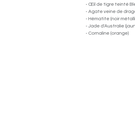
- Œil de tigre teinté B
- Agate veine de dra
- Hématite (noir métall
- Jade d'Australie (jau
- Cornaline (orange)
- Aventurine (vert)
- Howlite (blanche)
- Cristal de roche bru
- Lépidolite (lilas)
- Cinabre ( pigment d
et lévigation (lavage)
- Onyx (noir)
Boucle d'oreille
19,50
€