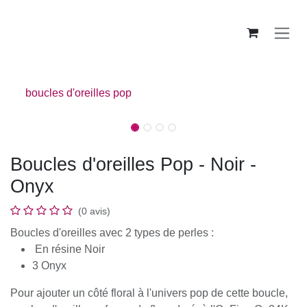
Se rendre au contenu
boucles d'oreilles pop